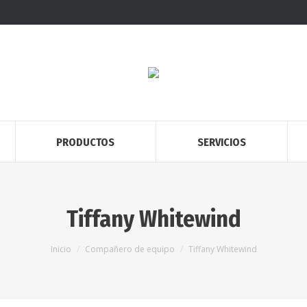
PRODUCTOS
SERVICIOS
Tiffany Whitewind
Estás aquí:
Inicio
Compañero de equipo
Tiffany Whitewind