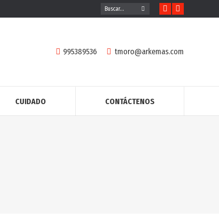
Buscar:
Facebook
Instagram
page
page
opens
opens
in
in
995389536
tmoro@arkemas.com
new
new
window
window
CUIDADO
CONTÁCTENOS