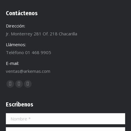
Contáctenos
Dirección:
Jr. Monterrey 281 Of. 218 Chacarilla
Llámenos:
Teléfono 01 468 9905
E-mail:
ventas@arkemas.com
Encuéntranos en:
Facebook
Twitter
Dribbble
page
page
page
opens
opens
opens
Escríbenos
in
in
in
Nombre *
new
new
new
window
window
window