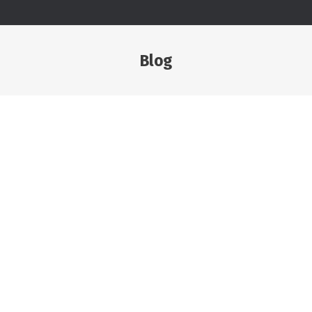
Blog
Estás aquí:
FEB
6
Porcelanato: 7 cosas que