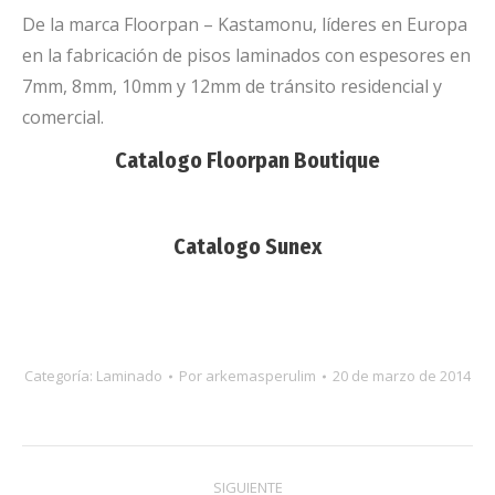
De la marca Floorpan – Kastamonu, líderes en Europa
en la fabricación de pisos laminados con espesores en
7mm, 8mm, 10mm y 12mm de tránsito residencial y
comercial.
Catalogo Floorpan Boutique
Catalogo Sunex
Categoría:
Laminado
Por
arkemasperulim
20 de marzo de 2014
Navegación
SIGUIENTE
entre