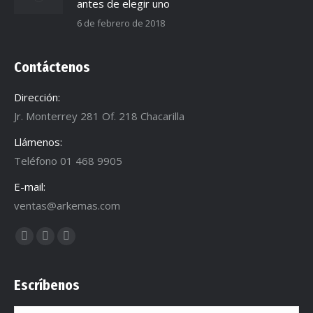
antes de elegir uno
6 de febrero de 2018
Contáctenos
Dirección:
Jr. Monterrey 281 Of. 218 Chacarilla
Llámenos:
Teléfono 01 468 9905
E-mail:
ventas@arkemas.com
Encuéntranos en:
Facebook
Twitter
Dribbble
page
page
page
opens
opens
opens
Escríbenos
in
in
in